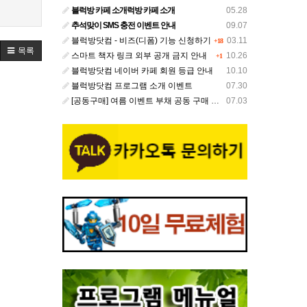
블럭방 카페 소개럭방 카페 소개
05.28
추석맞이 SMS 충전 이벤트 안내
09.07
블럭방닷컴 - 비즈(디폼) 기능 신청하기
03.11
+18
목록
스마트 책자 링크 외부 공개 금지 안내
10.26
+1
블럭방닷컴 네이버 카페 회원 등급 안내
10.10
블럭방닷컴 프로그램 소개 이벤트
07.30
[공동구매] 여름 이벤트 부채 공동 구매 안내
07.03