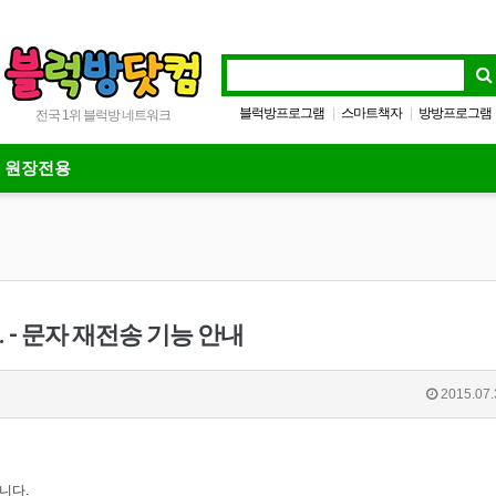
블럭방프로그램
스마트책자
방방프로그램
|
|
전국 1위 블럭방 네트워크
전국매출비교
|
원장전용
- 문자 재전송 기능 안내
2015.07.
니다.