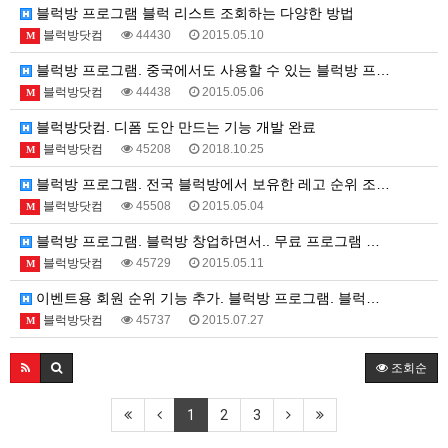
블럭방 프로그램 블럭 리스트 조회하는 다양한 방법
블럭방닷컴
44430
2015.05.10
M
블럭방 프로그램. 중국에서도 사용할 수 있는 블럭방 프…
블럭방닷컴
44438
2015.05.06
M
블럭방닷컴. 디폼 도안 만드는 기능 개발 완료
블럭방닷컴
45208
2018.10.25
M
블럭방 프로그램. 전국 블럭방에서 보유한 레고 순위 조…
블럭방닷컴
45508
2015.05.04
M
블럭방 프로그램. 블럭방 창업하면서.. 무료 프로그램 …
블럭방닷컴
45729
2015.05.11
M
이벤트용 회원 순위 기능 추가. 블럭방 프로그램. 블럭…
블럭방닷컴
45737
2015.07.27
M
조회순
1
2
3