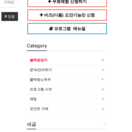
무료체험 신청하기
37602
비즈(디폼) 도안기능만 신청
정렬
프로그램 메뉴얼
Category
블럭방공지
문의/건의하기
블럭방노하우
프로그램 시작
채팅
포인트 구매
새글
+