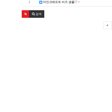
1
마인크래프트 비즈 샘플♡
7
검색