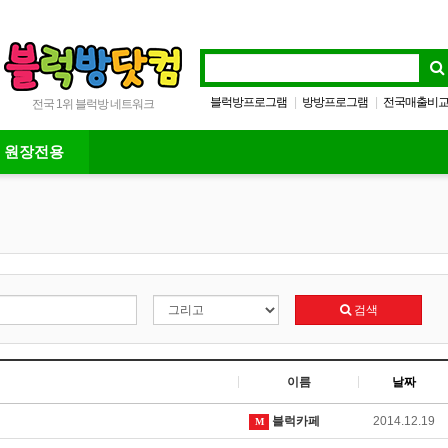
블럭방프로그램
방방프로그램
전국매출비
|
|
전국 1위 블럭방 네트워크
스마트책자
|
원장전용
검색
이름
날짜
블럭카페
2014.12.19
M